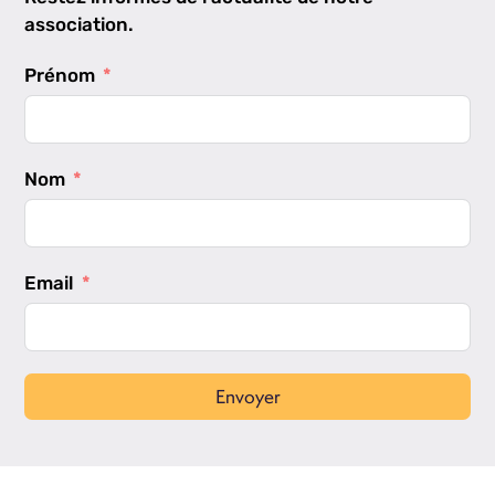
association.
Prénom
Nom
Email
Envoyer