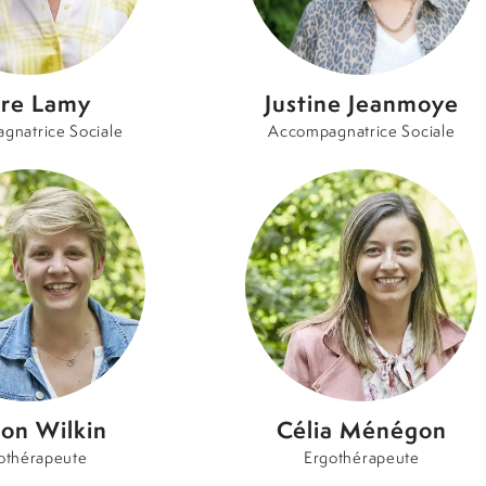
ore Lamy
Justine Jeanmoye
gnatrice Sociale
Accompagnatrice Sociale
on Wilkin
Célia Ménégon
othérapeute
Ergothérapeute