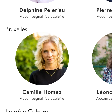
Delphine Peleriau
Pierr
Accompagnatrice Scolaire
Accompa
Bruxelles
Camille Homez
Léono
Accompagnatrice Scolaire
Accompag
Le pôle Culture