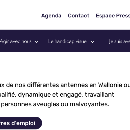
Agenda
Contact
Espace Pres
Agir avec nous
Le handicap visuel
Je suis a
aux de nos différentes antennes en Wallonie o
ualifié, dynamique et engagé, travaillant
s personnes aveugles ou malvoyantes.
fres d'emploi