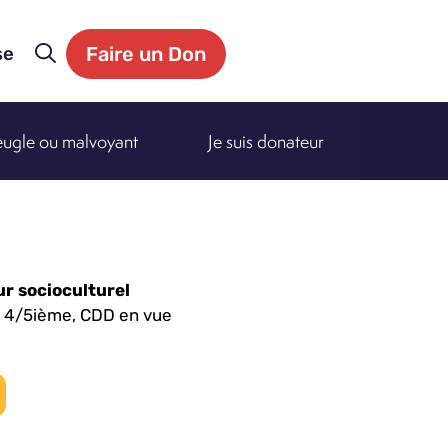
Faire un Don
se
veugle ou malvoyant
Je suis donateur
r socioculturel
 4/5ième, CDD en vue