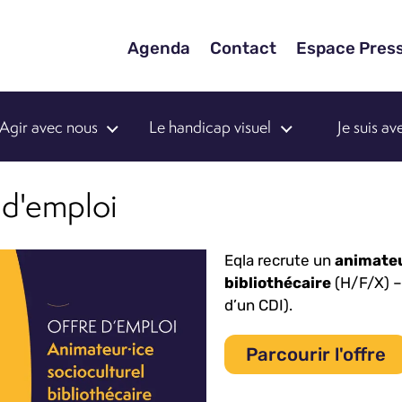
Agenda
Contact
Espace Pres
Agir avec nous
Le handicap visuel
Je suis a
 d'emploi
Eqla recrute un
animateu
bibliothécaire
(H/F/X) –
d’un CDI).
Parcourir l'offre