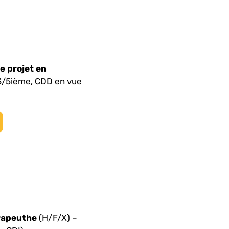
e projet en
 3/5ième, CDD en vue
rapeuthe
(H/F/X) –