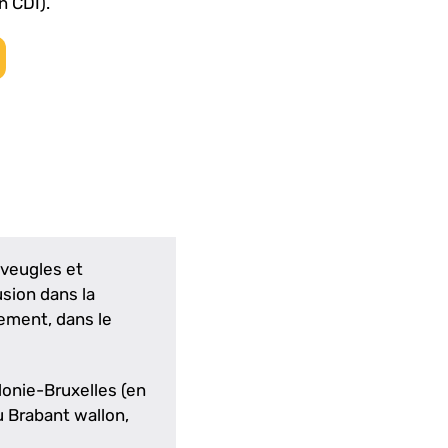
n CDI).
aveugles et
usion dans la
ement, dans le
lonie-Bruxelles (en
u Brabant wallon,