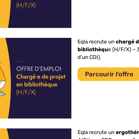
Eqla recrute un
chargé d
bibliothèqu
e (H/F/X) –
d’un CDI).
Parcourir l'offre
Eqla recrute un
ergothé