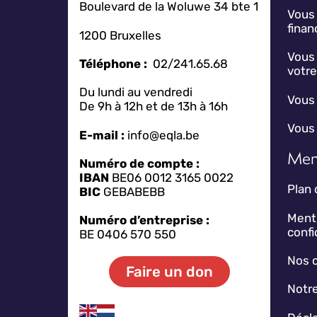
Boulevard de la Woluwe 34 bte 1
Vous
fina
1200 Bruxelles
Vous 
Téléphone :
02/241.65.68
votr
Du lundi au vendredi
Vous 
De 9h à 12h et de 13h à 16h
Vous 
E-mail :
info@eqla.be
Men
Numéro de compte :
IBAN
BE06 0012 3165 0022
Plan 
BIC
GEBABEBB
Menti
Numéro d’entreprise :
confi
BE 0406 570 550
Nos 
Faire un don
Notre