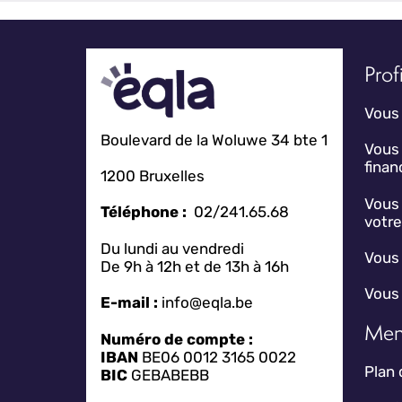
Profi
Vous 
Boulevard de la Woluwe 34 bte 1
Vous
fina
1200 Bruxelles
Vous 
Téléphone :
02/241.65.68
votr
Du lundi au vendredi
Vous 
De 9h à 12h et de 13h à 16h
Vous 
E-mail :
info@eqla.be
Men
Numéro de compte :
IBAN
BE06 0012 3165 0022
Plan 
BIC
GEBABEBB