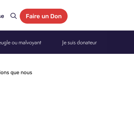
Faire un Don
se
veugle ou malvoyant
Je suis donateur
tions que nous