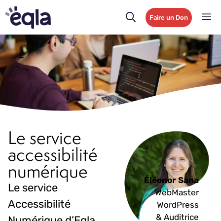
Faire un Don
Le service
accessibilité
numérique
Éléonor Sana
Le service
WebMaster
Accessibilité
WordPress
& Auditrice
Numérique d’Eqla