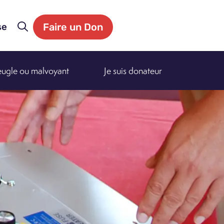
Faire un Don
se
veugle ou malvoyant
Je suis donateur