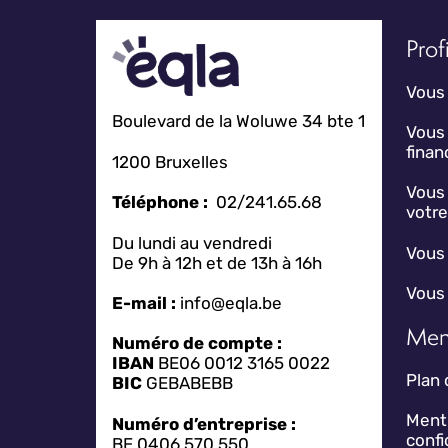
Profi
Vous 
Boulevard de la Woluwe 34 bte 1
Vous
fina
1200 Bruxelles
Vous 
Téléphone :
02/241.65.68
votr
Du lundi au vendredi
Vous 
De 9h à 12h et de 13h à 16h
Vous 
E-mail :
info@eqla.be
Men
Numéro de compte :
IBAN
BE06 0012 3165 0022
Plan 
BIC
GEBABEBB
Menti
Numéro d’entreprise :
confi
BE 0406 570 550