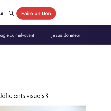
Faire un Don
se
veugle ou malvoyant
Je suis donateur
éficients visuels ?