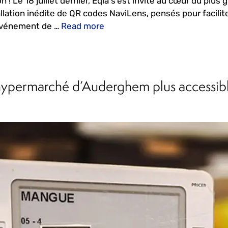
n ! Le 18 juillet dernier, Eqla s’est invité au cœur du pl
allation inédite de QR codes NaviLens, pensés pour facilite
événement de …
Read more
ypermarché d’Auderghem plus accessibl