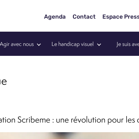
Agenda
Contact
Espace Pres
Agir avec nous
Le handicap visuel
Je suis a
ue
tion Scribeme : une révolution pour les d