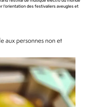
us grand festival de musique électro du monde
r l’orientation des festivaliers aveugles et
e aux personnes non et